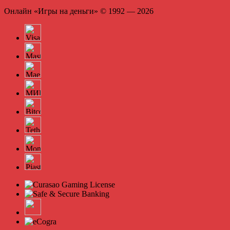
Онлайн «Игры на деньги» © 1992 — 2026