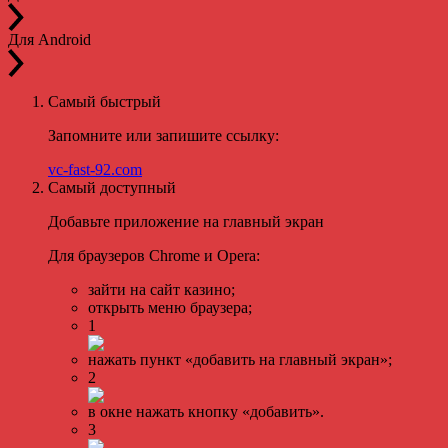
Для Android
Самый быстрый
Запомните или запишите ссылку:
vc-fast-92.com
Самый доступный
Добавьте приложение на главный экран
Для браузеров Chrome и Opera:
зайти на сайт казино;
открыть меню браузера;
1
нажать пункт «добавить на главный экран»;
2
в окне нажать кнопку «добавить».
3