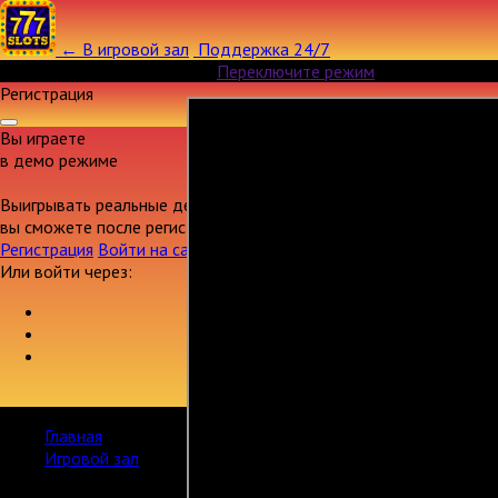
← В игровой зал
Поддержка 24/7
Вы играете в демо-режиме.
Переключите режим
и выигрывайте 
Регистрация
Вы играете
в демо режиме
Выигрывать реальные деньги
вы сможете после регистрации.
Регистрация
Войти на сайт
Или войти через:
Главная
Игровой зал
Oliver's Bar