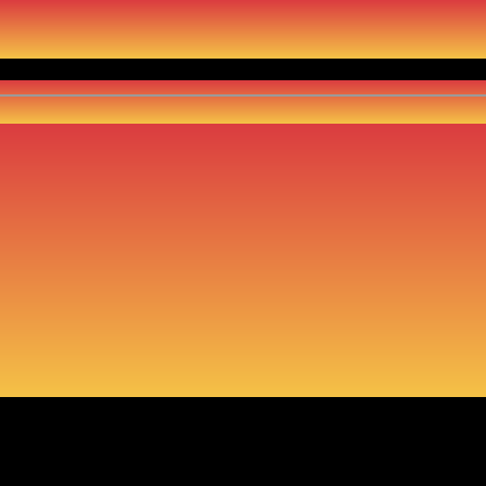
реальные деньги.