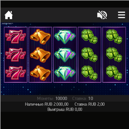
[object HTMLMetaElement]
пополнить счет