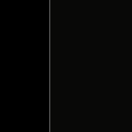
Jack Hammer 2