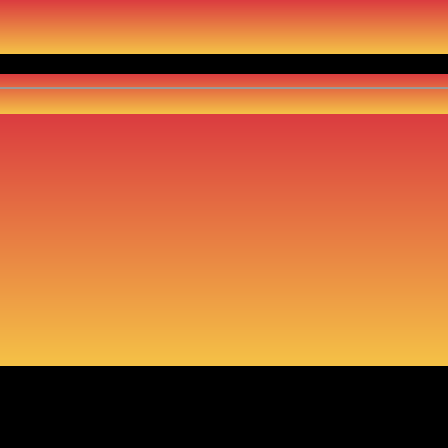
реальные деньги.