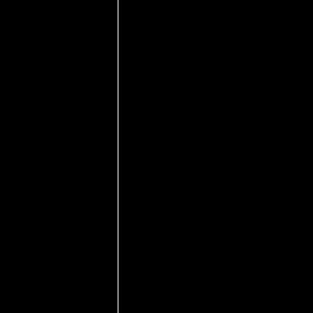
Diamond Monkey