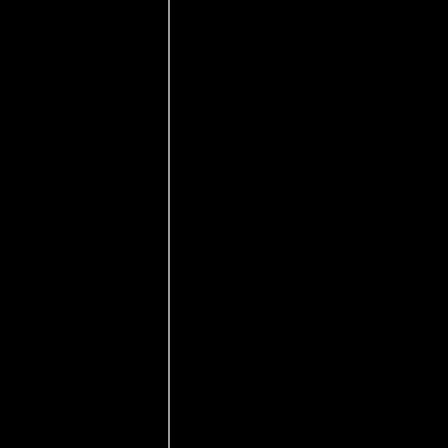
Burning Reels