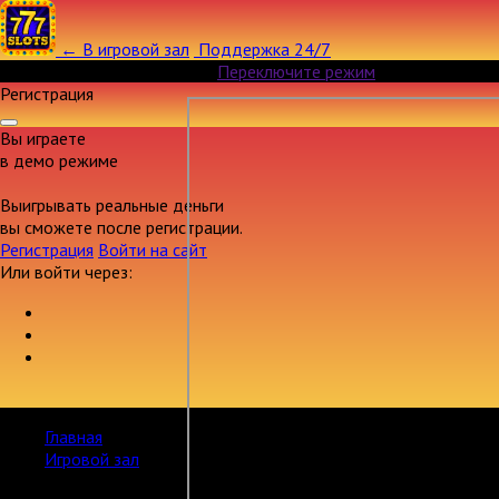
← В игровой зал
Поддержка 24/7
Вы играете в демо-режиме.
Переключите режим
и выигрывайте 
Регистрация
Вы играете
в демо режиме
Выигрывать реальные деньги
вы сможете после регистрации.
Регистрация
Войти на сайт
Или войти через:
Главная
Игровой зал
Burning Reels