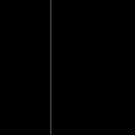
100 Monkeys