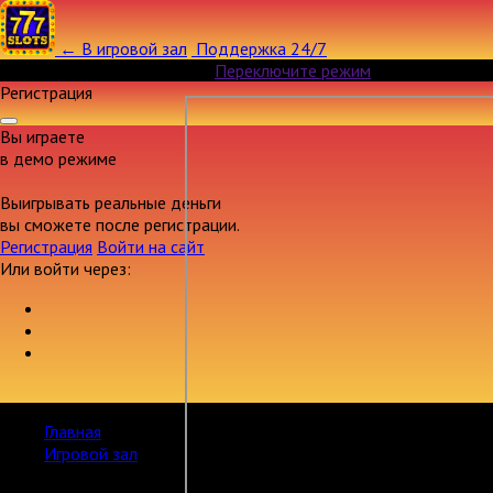
← В игровой зал
Поддержка 24/7
Вы играете в демо-режиме.
Переключите режим
и выигрывайте 
Регистрация
Вы играете
в демо режиме
Выигрывать реальные деньги
вы сможете после регистрации.
Регистрация
Войти на сайт
Или войти через:
Главная
Игровой зал
100 Monkeys